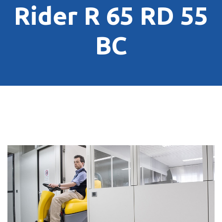
Rider R 65 RD 55
BC