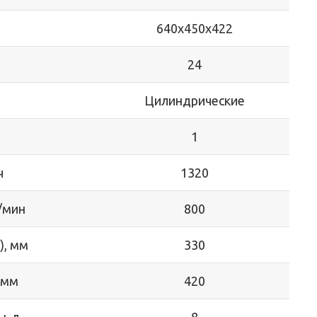
640x450x422
24
Цилиндрические
1
ч
1320
/мин
800
), мм
330
 мм
420
, л
8