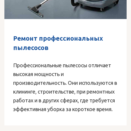
Ремонт зарядных устройств
Поломоечные и подметальные маши
высоко ценятся компаниями с обшир
ет
напольными площадями. Сама техник
требует к себе должного уважения в
ся в
эксплуатации и своевременного
ных
технического обслуживания.
ется
я.