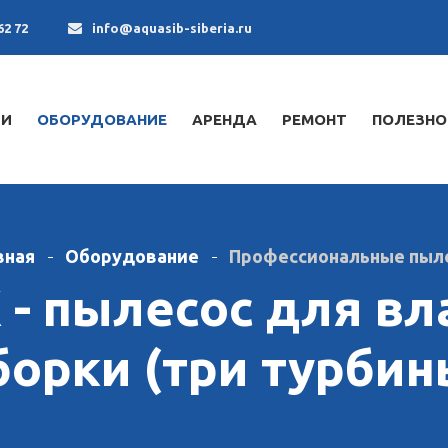
62 72
info@aquasib-siberia.ru
ИИ
ОБОРУДОВАНИЕ
АРЕНДА
РЕМОНТ
ПОЛЕЗНО
вная
Оборудование
Профессиональные пыл
IK - пылесос для в
борки (три турбин