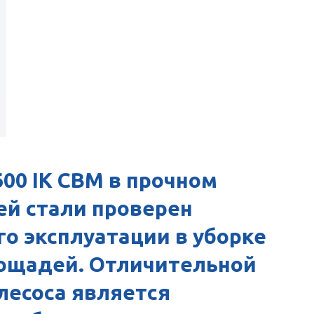
600 IK CBM в прочном
й стали проверен
о эксплуатации в уборке
лощадей. Отличительной
лесоса является