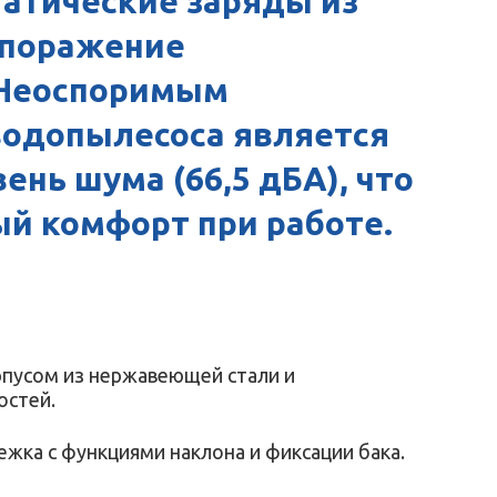
атические заряды из
 поражение
 Неоспоримым
водопылесоса является
ень шума (66,5 дБА), что
й комфорт при работе.
рпусом из нержавеющей стали и
остей.
жка с функциями наклона и фиксации бака.