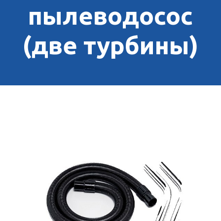
пылеводосос
(две турбины)